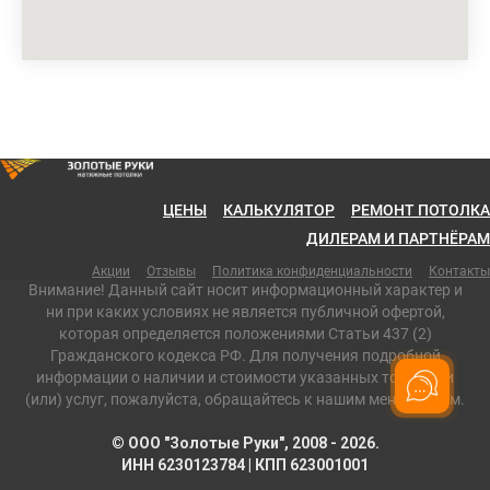
ЦЕНЫ
КАЛЬКУЛЯТОР
РЕМОНТ ПОТОЛКА
ДИЛЕРАМ И ПАРТНЁРАМ
Акции
Отзывы
Политика конфиденциальности
Контакты
Внимание! Данный сайт носит информационный характер и
ни при каких условиях не является публичной офертой,
которая определяется положениями Статьи 437 (2)
Гражданского кодекса РФ. Для получения подробной
информации о наличии и стоимости указанных товаров и
(или) услуг, пожалуйста, обращайтесь к нашим менеджерам.
©
ООО "Золотые Руки", 2008 - 2026.
ИНН 6230123784 | КПП 623001001